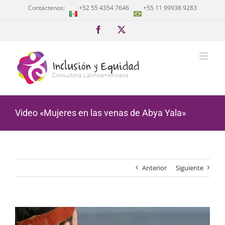
Saltar
Contáctenos:
+52 55 4354 7646
+55 11 99938 9283
al
contenido
Facebook
X
Video «Mujeres en las venas de Abya Yala»
Anterior
Siguiente
Ver
imagen