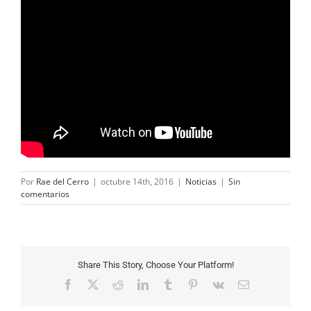
Por
Rae del Cerro
|
octubre 14th, 2016
|
Noticias
|
Sin
comentarios
Share This Story, Choose Your Platform!
Facebook
X
Reddit
LinkedIn
Tumblr
Pinterest
Vk
Correo
electrónico