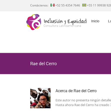
Saltar
Contáctenos:
+52 55 4354 7646
+55 11 99938 92
al
contenido
Inicio
L
Rae del Cerro
Acerca de
Rae del Cerro
Este autor no presenta ningún detalle
Hasta ahora Rae del Cerro ha creado 