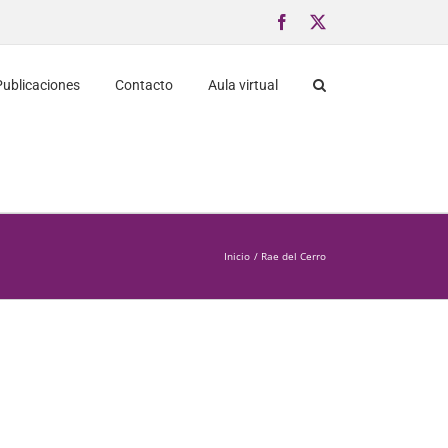
Facebook
X
Publicaciones
Contacto
Aula virtual
Inicio
Rae del Cerro