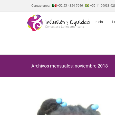
Saltar
Contáctenos:
+52 55 4354 7646
+55 11 99938 92
al
contenido
Inicio
L
Archivos mensuales:
noviembre 2018