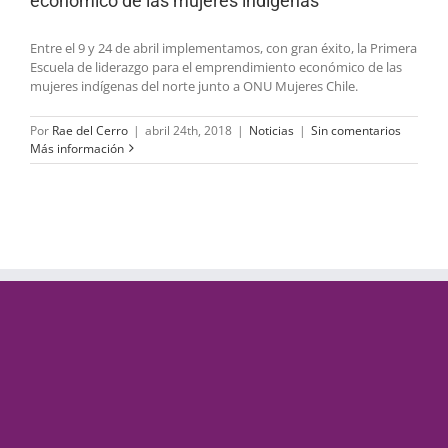
económico de las mujeres indígenas
Entre el 9 y 24 de abril implementamos, con gran éxito, la Primera
Escuela de liderazgo para el emprendimiento económico de las
mujeres indígenas del norte junto a ONU Mujeres Chile.
Por
Rae del Cerro
|
abril 24th, 2018
|
Noticias
|
Sin comentarios
Más información