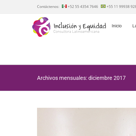
Saltar
Contáctenos:
+52 55 4354 7646
+55 11 99938 92
al
contenido
Inicio
L
Archivos mensuales:
diciembre 2017