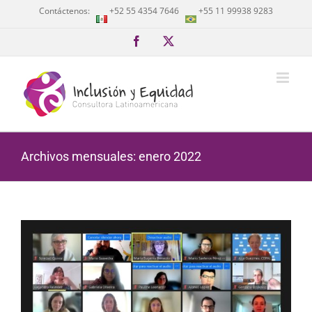
Saltar
Contáctenos:
+52 55 4354 7646
+55 11 99938 9283
al
contenido
Facebook
X
Archivos mensuales:
enero 2022