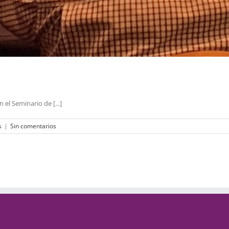
el Seminario de [...]
s
|
Sin comentarios