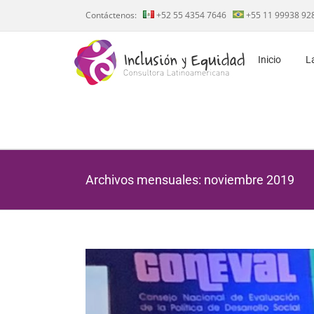
Saltar
Contáctenos:
+52 55 4354 7646
+55 11 99938 92
al
contenido
Inicio
L
Archivos mensuales:
noviembre 2019